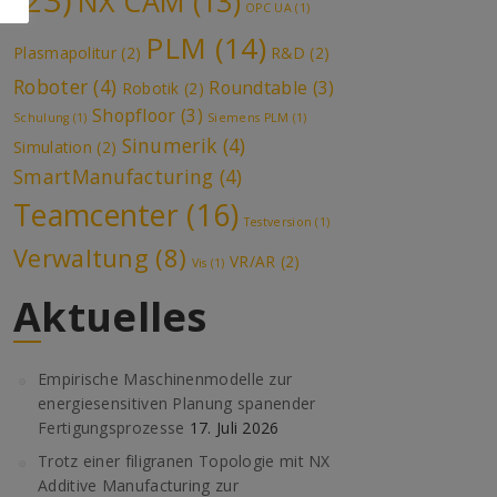
(23)
NX CAM
(13)
OPC UA
(1)
PLM
(14)
Plasmapolitur
(2)
R&D
(2)
Roboter
(4)
Roundtable
(3)
Robotik
(2)
Shopfloor
(3)
Schulung
(1)
Siemens PLM
(1)
Sinumerik
(4)
Simulation
(2)
SmartManufacturing
(4)
Teamcenter
(16)
Testversion
(1)
Verwaltung
(8)
VR/AR
(2)
Vis
(1)
Aktuelles
Empirische Maschinenmodelle zur
energiesensitiven Planung spanender
Fertigungsprozesse
17. Juli 2026
Trotz einer filigranen Topologie mit NX
Additive Manufacturing zur