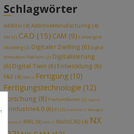
Schlagwörter
additiv
(4)
AdditiveManufacturing
(4)
CAD
(15)
CAM
(9)
AM
(2)
Convergent
Digitaler Zwilling
(6)
Modelling
(2)
Digital
Digitalisierung
Innovation Platform
(2)
(6)
Digital Twin
(6)
Entwicklung
(6)
Fertigung
(10)
F&E
(4)
FBM
(1)
Fertigungstechnologie
(12)
Forschung
(8)
Freiformflächen
(2)
hybrid
Industrie4.0
(6)
KI
(2)
(1)
kostenlos
(1)
Managed
n
NX
MRL
(4)
MultiCAD
(4)
Services
(1)
MTR
(1)