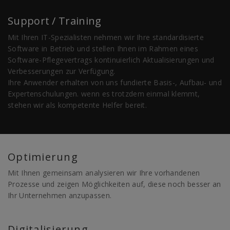
Support / Training
Mit Ihren IT-Spezialisten nehmen wir Ihre standardisierte
Software in Betrieb und stellen Ihnen im Rahmen eines
Software-Pflegevertrags kontinuierlich Aktualisierungen und
Verbesserungen zur Verfügung.
Ihre Anwender erhalten von uns fundierte Basis-, Aufbau- und
Expertenschulungen. wenn es trotzdem einmal klemmt,
stehen wir als kompetente Helfer bereit.
Optimierung
Mit Ihnen gemeinsam analysieren wir Ihre vorhandenen
Prozesse und zeigen Möglichkeiten auf, diese noch besser an
Ihr Unternehmen anzupassen.
Digitalisierung