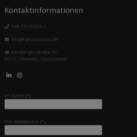
Kontaktinformationen
+49 371 52319 0
info[@]arcsolutions.de
Annaberger Straße 73,
09111 Chemnitz, Deutschland
Ihr Name (*)
Ihre Mailadresse (*)