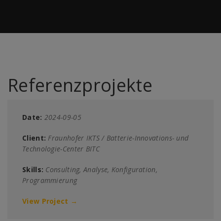
Referenzprojekte
Date:
2024-09-05
Client:
Fraunhofer IKTS / Batterie-Innovations- und
Technologie-Center BITC
Skills:
Consulting, Analyse, Konfiguration,
Programmierung
View Project →