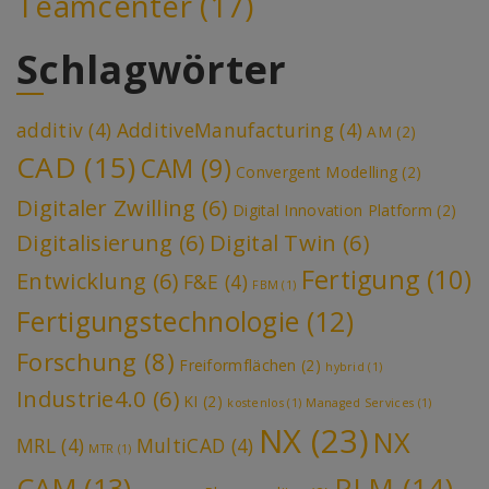
Teamcenter
(17)
Schlagwörter
additiv
(4)
AdditiveManufacturing
(4)
AM
(2)
CAD
(15)
CAM
(9)
Convergent Modelling
(2)
Digitaler Zwilling
(6)
Digital Innovation Platform
(2)
Digitalisierung
(6)
Digital Twin
(6)
Fertigung
(10)
Entwicklung
(6)
F&E
(4)
FBM
(1)
Fertigungstechnologie
(12)
Forschung
(8)
Freiformflächen
(2)
hybrid
(1)
Industrie4.0
(6)
KI
(2)
kostenlos
(1)
Managed Services
(1)
NX
(23)
NX
MRL
(4)
MultiCAD
(4)
MTR
(1)
PLM
(14)
CAM
(13)