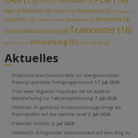
Plasmapolitur
(2)
OPC UA
(1)
Roboter
(4)
Roundtable
(3)
R&D
(2)
Robotik
(2)
Schulung
(1)
Sinumerik
(4)
Shopfloor
(3)
Simulation
(2)
Siemens PLM
(1)
Teamcenter
(16)
SmartManufacturing
(4)
Verwaltung
(8)
VR/AR
(2)
Testversion
(1)
Vis
(1)
Aktuelles
Empirische Maschinenmodelle zur energiesensitiven
Planung spanender Fertigungsprozesse
17. Juli 2026
Trotz einer filigranen Topologie mit NX Additive
Manufacturing zur Taktzeitoptimierung!
7. Juli 2026
TWINSAX: KI-gestützte Prozessvorhersage bringt die
Plasmapolitur auf das nächste Level
2. Juli 2026
Fräsender Roboter
2. Juli 2026
SMARAGD: Erfolgreicher Zwischenstand auf dem Weg zu