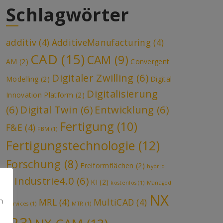
Schlagwörter
additiv
(4)
AdditiveManufacturing
(4)
CAD
(15)
CAM
(9)
AM
(2)
Convergent
Digitaler Zwilling
(6)
Modelling
(2)
Digital
Digitalisierung
Innovation Platform
(2)
(6)
Digital Twin
(6)
Entwicklung
(6)
Fertigung
(10)
F&E
(4)
FBM
(1)
Fertigungstechnologie
(12)
Forschung
(8)
Freiformflächen
(2)
hybrid
Industrie4.0
(6)
KI
(2)
(1)
kostenlos
(1)
Managed
NX
n
MRL
(4)
MultiCAD
(4)
Services
(1)
MTR
(1)