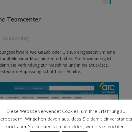
und Teamcenter
Mika Sonntag
tungssoftware wie GitLab oder GitHub eingesetzt um eine
tandteile einer Maschine zu erhalten. Die Anwendung ist
 dann die Verbindung zur Maschine und in die Stückliste,
esteuerte Anpassung schafft hier Abhilfe.
Diese Website verwendet Cookies, um Ihre Erfahrung zu
verbessern. Wir gehen davon aus, dass Sie damit einverstande
sind, aber Sie können sich abmelden, wenn Sie möchten.
n. Durch diese lassen sich kleine Programme oder Tools