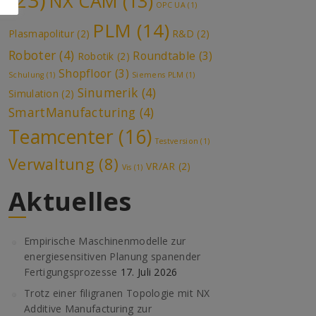
(23)
NX CAM
(13)
OPC UA
(1)
PLM
(14)
Plasmapolitur
(2)
R&D
(2)
Roboter
(4)
Roundtable
(3)
Robotik
(2)
Shopfloor
(3)
Schulung
(1)
Siemens PLM
(1)
Sinumerik
(4)
Simulation
(2)
SmartManufacturing
(4)
Teamcenter
(16)
Testversion
(1)
Verwaltung
(8)
VR/AR
(2)
Vis
(1)
Aktuelles
Empirische Maschinenmodelle zur
energiesensitiven Planung spanender
Fertigungsprozesse
17. Juli 2026
Trotz einer filigranen Topologie mit NX
Additive Manufacturing zur