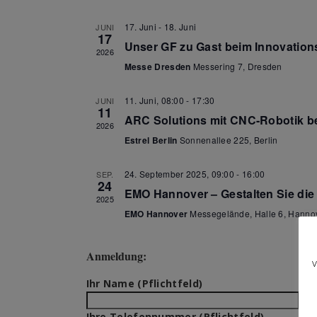
17. Juni
-
18. Juni
JUNI
17
Unser GF zu Gast beim Innovatio
2026
Messe Dresden
Messering 7, Dresden
11. Juni, 08:00
-
17:30
JUNI
11
ARC Solutions mit CNC-Robotik 
2026
Estrel Berlin
Sonnenallee 225, Berlin
24. September 2025, 09:00
-
16:00
SEP.
24
EMO Hannover – Gestalten Sie die 
2025
EMO Hannover
Messegelände, Halle 6, Hanno
Anmeldung:
Ihr Name (Pflichtfeld)
Ihre Telefonnummer (Pflichtfeld)