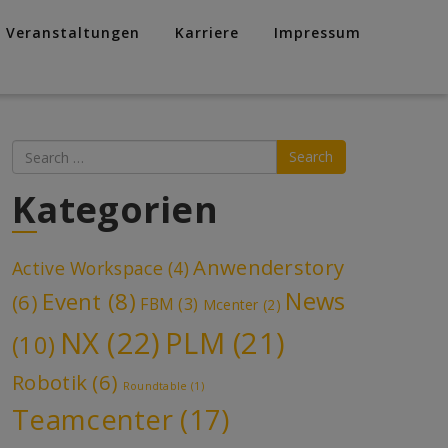
Veranstaltungen
Karriere
Impressum
Search
Kategorien
Anwenderstory
Active Workspace
(4)
News
Event
(8)
(6)
FBM
(3)
Mcenter
(2)
NX
(22)
PLM
(21)
(10)
ngen
altung
Robotik
(6)
Roundtable
(1)
en-
Teamcenter
(17)
ion