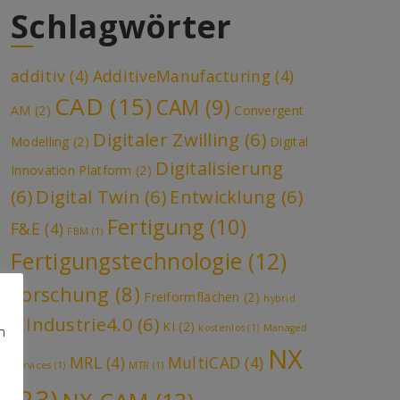
Schlagwörter
additiv
(4)
AdditiveManufacturing
(4)
CAD
(15)
CAM
(9)
AM
(2)
Convergent
Digitaler Zwilling
(6)
Modelling
(2)
Digital
Digitalisierung
Innovation Platform
(2)
(6)
Digital Twin
(6)
Entwicklung
(6)
Fertigung
(10)
F&E
(4)
FBM
(1)
Fertigungstechnologie
(12)
Forschung
(8)
Freiformflächen
(2)
hybrid
Industrie4.0
(6)
KI
(2)
(1)
kostenlos
(1)
Managed
n
NX
MRL
(4)
MultiCAD
(4)
Services
(1)
MTR
(1)