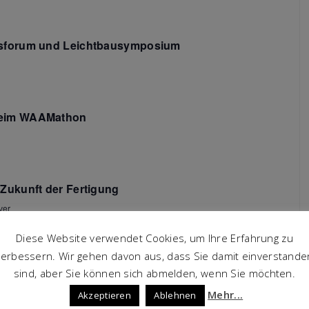
Navigation
nsforum und Leichtbausymposium
beim WAAMathon
Zukunft der Fertigung
ver
Diese Website verwendet Cookies, um Ihre Erfahrung zu
verbessern. Wir gehen davon aus, dass Sie damit einverstande
sind, aber Sie können sich abmelden, wenn Sie möchten.
Mehr...
Akzeptieren
Ablehnen