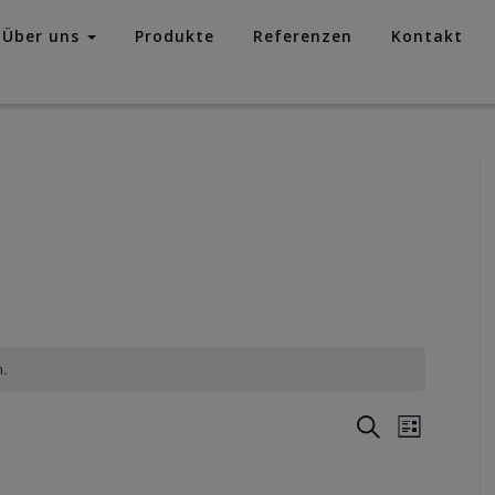
Über uns
Produkte
Referenzen
Kontakt
.
Veranstaltu
Veranst
Suche
Liste
Suche
Ansicht
und
Navigat
Ansichten,