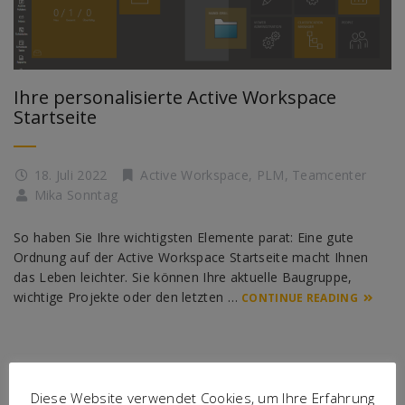
Ihre personalisierte Active Workspace
Startseite
18. Juli 2022
Active Workspace
,
PLM
,
Teamcenter
Mika Sonntag
So haben Sie Ihre wichtigsten Elemente parat: Eine gute
Ordnung auf der Active Workspace Startseite macht Ihnen
das Leben leichter. Sie können Ihre aktuelle Baugruppe,
wichtige Projekte oder den letzten …
CONTINUE READING
Diese Website verwendet Cookies, um Ihre Erfahrung