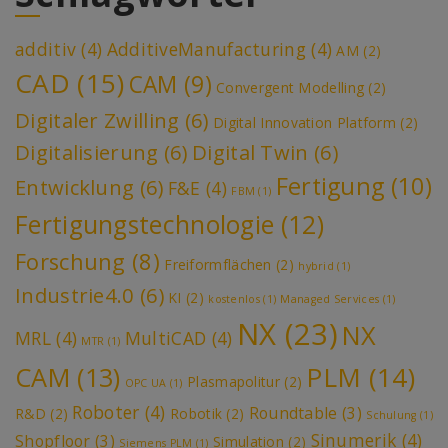
additiv
(4)
AdditiveManufacturing
(4)
AM
(2)
CAD
(15)
CAM
(9)
Convergent Modelling
(2)
Digitaler Zwilling
(6)
Digital Innovation Platform
(2)
Digitalisierung
(6)
Digital Twin
(6)
Fertigung
(10)
Entwicklung
(6)
F&E
(4)
FBM
(1)
Fertigungstechnologie
(12)
Forschung
(8)
Freiformflächen
(2)
hybrid
(1)
Industrie4.0
(6)
KI
(2)
kostenlos
(1)
Managed Services
(1)
NX
(23)
NX
MRL
(4)
MultiCAD
(4)
MTR
(1)
PLM
(14)
CAM
(13)
Plasmapolitur
(2)
OPC UA
(1)
Roboter
(4)
Roundtable
(3)
R&D
(2)
Robotik
(2)
Schulung
(1)
Sinumerik
(4)
Shopfloor
(3)
Simulation
(2)
Siemens PLM
(1)