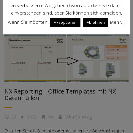
zu verbessern. Wir gehen davon aus, dass Sie damit
einverstanden sind, aber Sie können sich abmelden,
wenn Sie möchten.
Mehr...
Akzeptieren
Ablehnen
NX Reporting – Office Templates mit NX
Daten füllen
23. Juni 2022
NX
Mika Sonntag
Erstellen Sie oft Berichte oder detailliertere Beschreibungen